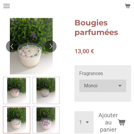
Passer
au
contenu
Bougies
principal
parfumées
13,00 €
Fragrances
Ajouter
au
panier